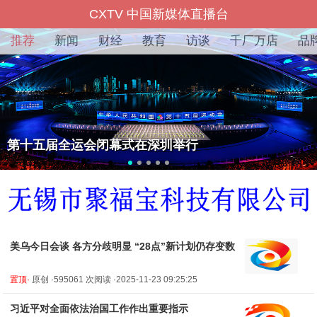
CXTV 中国新媒体直播台
推荐
新闻
财经
教育
访谈
千厂万店
品
第十五届全运会闭幕式在深圳举行
美乌今日会谈 各方分歧明显 “28点”新计划仍存变数
置顶·
原创 ·595061 次阅读 ·2025-11-23 09:25:25
习近平对全面依法治国工作作出重要指示