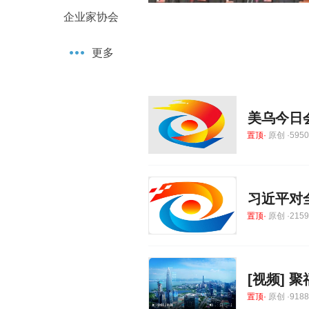
企业家协会
更多
美乌今日会
置顶·
原创 ·59505
习近平对
置顶·
原创 ·21599
[视频] 
置顶·
原创 ·91887