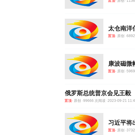
置顶·
原创 ·11364
太仓南洋
置顶·
原创 ·68927
康波磁微
置顶·
原创 ·59695
俄罗斯总统普京会见王毅
置顶·
原创 ·99666 次阅读 ·2023-09-21 11:4
习近平将
置顶·
原创 ·37323