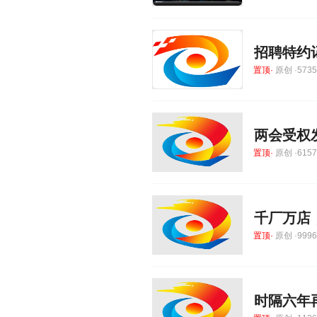
招聘特约
置顶·
原创 ·57359
两会受权
置顶·
原创 ·61570
千厂万店
置顶·
原创 ·99961
时隔六年