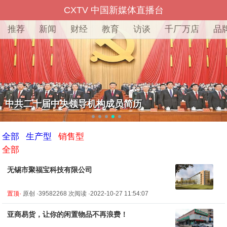
CXTV 中国新媒体直播台
推荐
新闻
财经
教育
访谈
千厂万店
品
中共二十届中央领导机构成员简历
全部
生产型
销售型
全部
无锡市聚福宝科技有限公司
置顶·
原创 ·39582268 次阅读 ·2022-10-27 11:54:07
亚商易货，让你的闲置物品不再浪费！