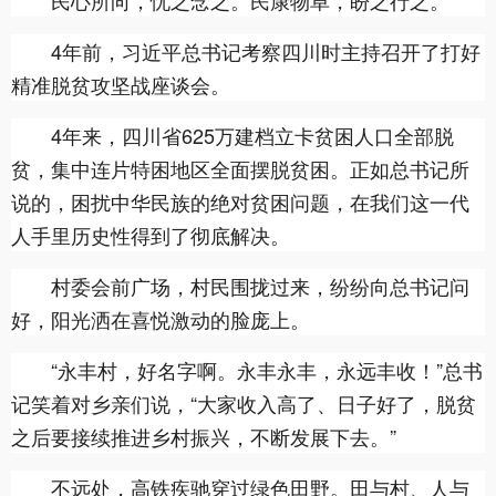
民心所向，忧之念之。民康物阜，盼之行之。
4年前，习近平总书记考察四川时主持召开了打好
精准脱贫攻坚战座谈会。
4年来，四川省625万建档立卡贫困人口全部脱
贫，集中连片特困地区全面摆脱贫困。正如总书记所
说的，困扰中华民族的绝对贫困问题，在我们这一代
人手里历史性得到了彻底解决。
村委会前广场，村民围拢过来，纷纷向总书记问
好，阳光洒在喜悦激动的脸庞上。
“永丰村，好名字啊。永丰永丰，永远丰收！”总书
记笑着对乡亲们说，“大家收入高了、日子好了，脱贫
之后要接续推进乡村振兴，不断发展下去。”
不远处，高铁疾驰穿过绿色田野。田与村、人与