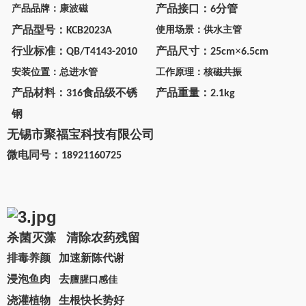
产品接口：
分管
产品品牌：康波磁
6
产品型号：
使用场景：供水主管
KCB2023A
行业标准：
产品尺寸：
×
QB/T4143-2010
25cm
6.5cm
安装位置：总进水管
工作原理：核磁共振
产品材料：
食品级不锈
产品重量：
316
2.1kg
钢
无锡市聚福宝科技有限公司
微电同号：
18921160725
杀菌灭藻
清除农药残留
排毒养颜
加速新陈代谢
浸泡鱼肉
去
膻腥口感佳
浇灌植物
生根快长势好