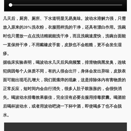
几天后，厨房、厕所、下水道明显无易臭味。波动水溶解力强，只需
放入原来的20%洗衣粉，衣服照样洗的干净，还具有漂白作用。洗碗
时也只需放一点点洗洁精就能洗干净，而且洗碗速度快，洗碗台面能
一直保持干净，不用戴橡皮手套，皮肤也不会粗糙，更不会发生湿
疹。
据临床实验表明，喝波动水几天后风病频繁，排泄物病黑发臭，连续
犯病因每个人体质不同，有的人很会出汗，身体会发出异味，皮肤表
面可能出现毛孔增大，我们斑瘙痒的现象，这是排除体内有害物质的
正常反应，短时间内会自行消失，很多人肚子鼓胀胀的，会很快消
失。喝波动水排毒效果极佳，完全没有必要去服用排毒胶囊。喝酒前
后喝杯波动水，或者用波动吧浇一下杯中酒，即使喝多了也不会脱
水。