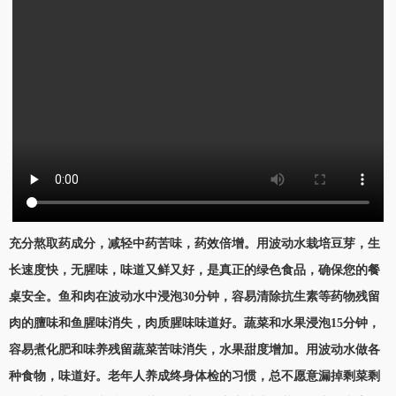
充分熬取药成分，减轻中药苦味，药效倍增。用波动水栽培豆芽，生
长速度快，无腥味，味道又鲜又好，是真正的绿色食品，确保您的餐
桌安全。鱼和肉在波动水中浸泡30分钟，容易清除抗生素等药物残留
肉的膻味和鱼腥味消失，肉质腥味味道好。蔬菜和水果浸泡15分钟，
容易煮化肥和味养残留蔬菜苦味消失，水果甜度增加。用波动水做各
种食物，味道好。老年人养成终身体检的习惯，总不愿意漏掉剩菜剩