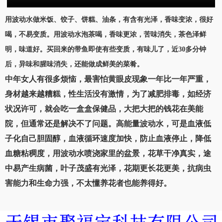
用波动水做米饭、饺子、饼糕、油条，有含有光泽，香味变浓，很好
喝，不易变质。用波动水泡茶喝，香味更浓，苦味消失，茶色泽鲜
明，味道好。买回来的带鱼即使有些变质，有味儿了，近30多分钟
后，异味和腥味消失，还能做成鲜美的菜肴。
中年女人有很多烦恼，最害怕黄眼皮现象一年比一年严重，
身材越来越糟糕，性生活没有激情，为了减肥排毒，如经济
状况许可，就会吃一盒盒保健品，大把大把的钱花在美能
院，但通常还是解决不了问题。高能量波动水，可是血液低
子化自己胆固醇，血液循环速度加快，防止血液停止，降低
血糖粘稠度，用波动水喷浇家里的盆景，花草干净真实，途
中易产生病菌，叶子茂盛有光泽，花期更长花更美，抗病虫
害能力和生命力强，不太懂养花者也能养得好。